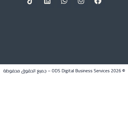
معانا
نادي
العمل
التنموي
NGO
CLUB
اتصل
بنا