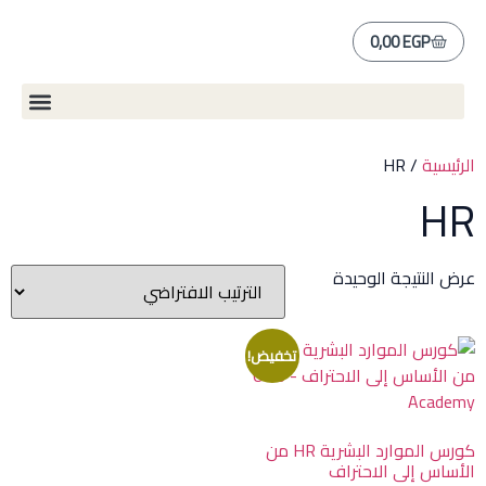
شركاء ODS
خفيض!
س الموارد البشرية HR من