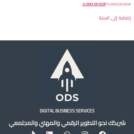
خدمات
تواصل
ODS
معانا
سياسة
+01277901612
الخصوصية
info@odstm.com
أكاديمية
الكورسات
26
مجلة
شارع
DIGITAL BUSINESS S
ODS
الدقي
 الرقمي والمهني والمجتمعي
كن
-
مدرب
الجيزة