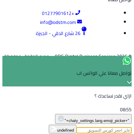
+01277901612
info@odstm.com
26 شارع الدقي - الجيزة
انا علي الواتس اب
ر نساعدك ؟
WhatsApp
Message
undefined