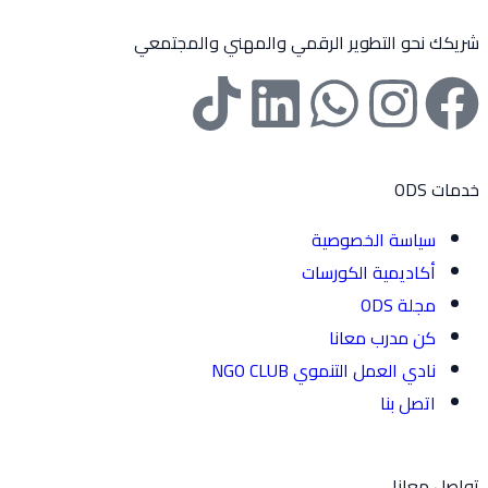
حو التطوير الرقمي والمهني والمجتمعي
اسة الخصوصية
اديمية الكورسات
ة ODS
 مدرب معانا
ي العمل التنموي NGO CLUB
صل بنا
انا