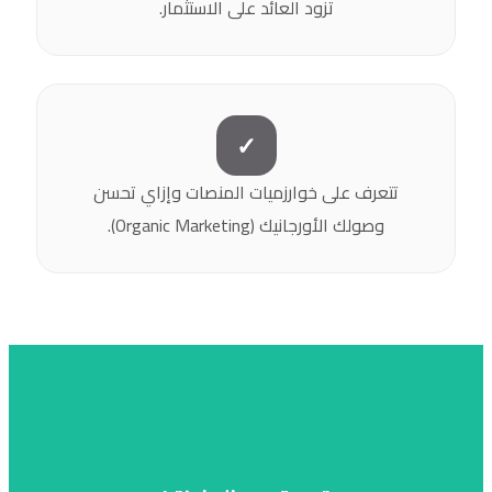
تزود العائد على الاستثمار.
✓
تتعرف على خوارزميات المنصات وإزاي تحسن
وصولك الأورجانيك (Organic Marketing).
تفهم عالم التسويق و ده هيكون التمهيد للى جاى كله