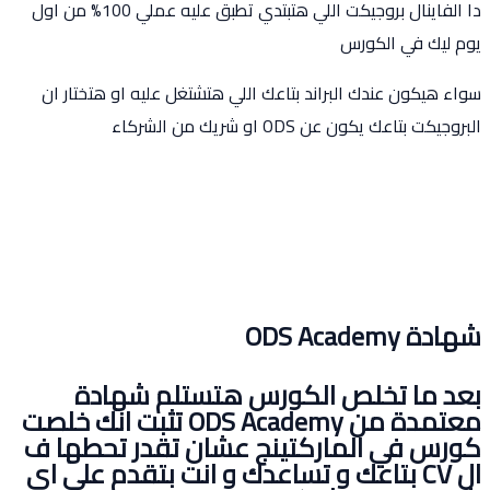
نال بروجيكت اللي هتبتدي تطبق عليه عملي
100%
من اول
 في الكورس
ون عندك البراند بتاعك اللي
هتشتغل عليه او هتختار ان
 يكون عن ODS او شريك من الشركاء
ODS A
ا تخلص الكورس هتستلم شهادة
معتمدة من ODS Academy تثبت انك خلصت
في الماركتينج عشان تقدر تحطها ف
ال CV بتاعك و تساعدك و انت بتقدم علي اي