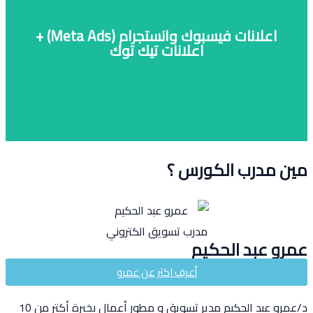
الاستثمار (ROI) وتحقق أرباح أكتر
ى أدوات التحليل عشان تقيس نجاح حملاتك وتحسب العائد على
اعلانات فيسبوك وانستجرام (Meta Ads) +
(Campaigns) وأهدافها سواء للتفاعل أو المبيعات. كمان هتتعرف
اعلانات تيك توك
ار الأنسب ليك وتستهدف جمهورك صح، وتفهم حملات الإعلانات
تعلم كل ما يخص الإعلانات الرقمية: أنواعها والفرق بينها، إزاي
درب الكورس ؟
عبد الحكيم
أعرف اكثر عن عمرو
بد الحكيم مدير تسويق و مطور أعمال بخبرة أكتر من
10