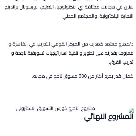
جالات مختلفة زي التكنولوجيا، التعليم، البيرسونال براندينج،
لإلكترونية، والمجتمع المدني.
معتمد
كمدرب من المركز القومي للتدريب في القاهرة و
درته على تطوير و تنفيذ استراتيجيات تسويقية ناجحة و
فرق.
 يخرج أكتر من
500
مسوق ناجح في مجاله.
وع النهائي